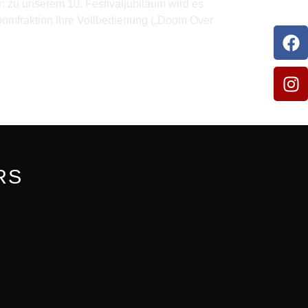
: zu unserem 10. Festivaljubiläum wird es
Doomfraktion ihre Vollbedienung („Doom Over
RS