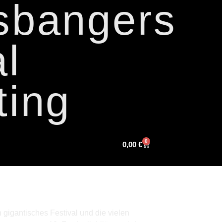
sbangers
l
ting
0
0,00
€
 gigantisches Festival und die vielen