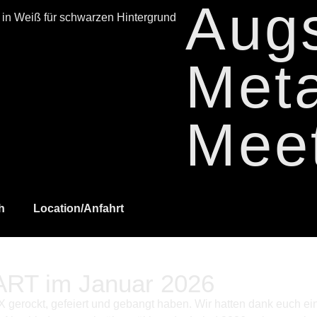
Aug
Meta
Mee
h
Location/Anfahrt
T im Januar 2026
 gerockt, gefeiert und gebangt haben. Wir hatten dank euch ein