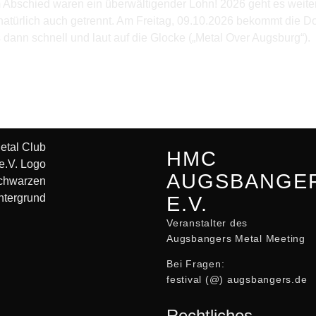
 Abschied waren ein überwältigender Lohn! 2026 geht es weiter
 natürlich auch getrennt. Am Freitag, 09.10.2026 bekommt die 
dann schnell und laut auf die Glocke („Metal Over Augsburg“).
HMC
AUGSBANGE
E.V.
Veranstalter des
Augsbangers Metal Meeting
Bei Fragen:
festival (@) augsbangers.de
Rechtliches