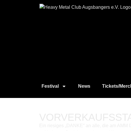
Festival
News
Tickets/Merc
VORVERKAUFSSTAR
Ein riesiges „DANKE“ an alle, die am AMM IX