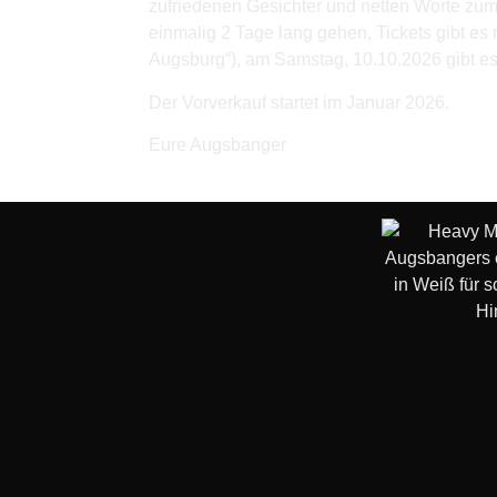
zufriedenen Gesichter und netten Worte zum
einmalig 2 Tage lang gehen, Tickets gibt es
Augsburg“), am Samstag, 10.10.2026 gibt es 
Der Vorverkauf startet im Januar 2026.
Eure Augsbanger