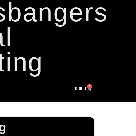
sbangers
l
ting
0
0,00
€
g