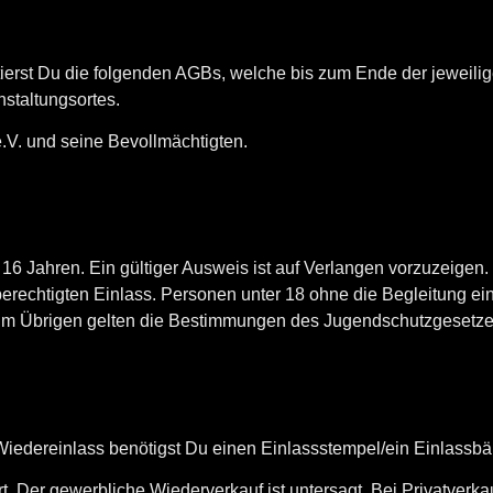
ptierst Du die folgenden AGBs, welche bis zum Ende der jeweili
staltungsortes.
V. und seine Bevollmächtigten.
n 16 Jahren. Ein gültiger Ausweis ist auf Verlangen vorzuzeigen
berechtigten Einlass. Personen unter 18 ohne die Begleitung e
. Im Übrigen gelten die Bestimmungen des Jugendschutzgesetz
zum Wiedereinlass benötigst Du einen Einlassstempel/ein Einlassb
t. Der gewerbliche Wiederverkauf ist untersagt. Bei Privatverka