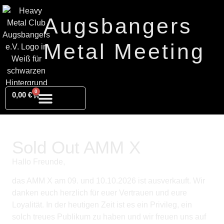
Augsbangers
Metal Meeting
0
0,00
€
Sold Out AMM X
Hallo Freunde,
das AMM X am 09. und 10.10.2026 ist ausverkauft. Wir
danken euch herzlich für euer Vertrauen und eure
Loyalität. In der heutigen Zeit ist es ein Privileg, ein
solch treues Publikum zu haben und wir freuen uns auf